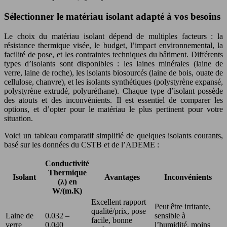
Sélectionner le matériau isolant adapté à vos besoins
Le choix du matériau isolant dépend de multiples facteurs : la
résistance thermique visée, le budget, l’impact environnemental, la
facilité de pose, et les contraintes techniques du bâtiment. Différents
types d’isolants sont disponibles : les laines minérales (laine de
verre, laine de roche), les isolants biosourcés (laine de bois, ouate de
cellulose, chanvre), et les isolants synthétiques (polystyrène expansé,
polystyrène extrudé, polyuréthane). Chaque type d’isolant possède
des atouts et des inconvénients. Il est essentiel de comparer les
options, et d’opter pour le matériau le plus pertinent pour votre
situation.
Voici un tableau comparatif simplifié de quelques isolants courants,
basé sur les données du CSTB et de l’ADEME :
Conductivité
Thermique
Isolant
Avantages
Inconvénients
(λ) en
W/(m.K)
Excellent rapport
Peut être irritante,
qualité/prix, pose
Laine de
0.032 –
sensible à
facile, bonne
verre
0.040
l’humidité, moins