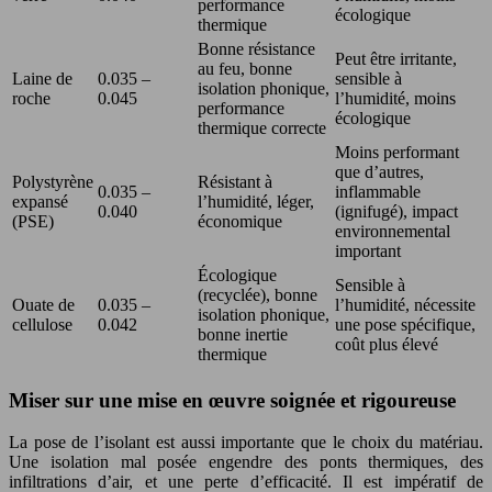
performance
écologique
thermique
Bonne résistance
Peut être irritante,
au feu, bonne
Laine de
0.035 –
sensible à
isolation phonique,
roche
0.045
l’humidité, moins
performance
écologique
thermique correcte
Moins performant
que d’autres,
Polystyrène
Résistant à
0.035 –
inflammable
expansé
l’humidité, léger,
0.040
(ignifugé), impact
(PSE)
économique
environnemental
important
Écologique
Sensible à
(recyclée), bonne
Ouate de
0.035 –
l’humidité, nécessite
isolation phonique,
cellulose
0.042
une pose spécifique,
bonne inertie
coût plus élevé
thermique
Miser sur une mise en œuvre soignée et rigoureuse
La pose de l’isolant est aussi importante que le choix du matériau.
Une isolation mal posée engendre des ponts thermiques, des
infiltrations d’air, et une perte d’efficacité. Il est impératif de