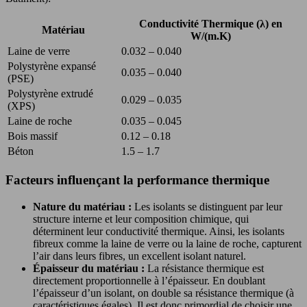
Conductivité Thermique (λ) en
Matériau
W/(m.K)
Laine de verre
0.032 – 0.040
Polystyrène expansé
0.035 – 0.040
(PSE)
Polystyrène extrudé
0.029 – 0.035
(XPS)
Laine de roche
0.035 – 0.045
Bois massif
0.12 – 0.18
Béton
1.5 – 1.7
Facteurs influençant la performance thermique
Nature du matériau :
Les isolants se distinguent par leur
structure interne et leur composition chimique, qui
déterminent leur conductivité thermique. Ainsi, les isolants
fibreux comme la laine de verre ou la laine de roche, capturent
l’air dans leurs fibres, un excellent isolant naturel.
Épaisseur du matériau :
La résistance thermique est
directement proportionnelle à l’épaisseur. En doublant
l’épaisseur d’un isolant, on double sa résistance thermique (à
caractéristiques égales). Il est donc primordial de choisir une