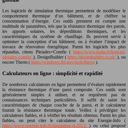
Les logiciels de simulation thermique permettent de modéliser le
comportement thermique d’un bâtiment, et de chiffrer sa
consommation d’énergie. Ces outils prennent en compte une
multitude de paramètres, tels que la résistance thermique des parois,
les apports solaires, les déperditions thermiques, et les
caractéristiques du système de chauffage. Ils peuvent servir à
optimiser la conception d’un bâtiment, ou à évaluer l’impact de
travaux de rénovation énergétique. Parmi les logiciels les plus
répandus, citons Pleiades+Comfie (
https://www.izuba.fr/logiciel-
pleiades-comfie/
), DesignBuilder (
https://designbuilder.co.uk/
), ou
encore Therm (
https://windows.lbl.gov/tools/therm
).
Calculateurs en ligne : simplicité et rapidité
De nombreux calculateurs en ligne permettent d’évaluer rapidement
la résistance thermique d’une paroi composite. Ces outils sont
généralement simples à utiliser, et ne requièrent pas de
connaissances techniques particulières. Il suffit de saisir les
caractéristiques de chaque couche de la paroi, et le calculateur
fournit la résistance thermique totale. Veillez à privilégier les
calculateurs fiables, et à vérifier les résultats obtenus. Parmi les plus
fiables, on peut citer le calculateur du site Energie-Info (
https://www.energie-info.fr/simulateur-rt-2012/
) ou celui proposé