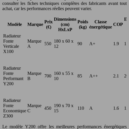
consulter les fiches techniques complètes des fabricants avant tout
achat, car les performances réelles peuvent varier.
Dimensions
Ep
Prix
Poids
Classe
Modèle
Marque
(cm)
COP
(€)
(kg)
énergétique
HxLxP
Radiateur
Fonte
Marque
180 x 60 x
550
90
A+
1.9
15
Verticale
A
12
X100
Radiateur
Fonte
Marque
160 x 55 x
700
85
A++
2.1
20
Performant
B
10
Y200
Radiateur
Fonte
Marque
190 x 70 x
450
110
A
1.6
12
Economique
C
15
Z300
Le modèle Y200 offre les meilleures performances énergétiques