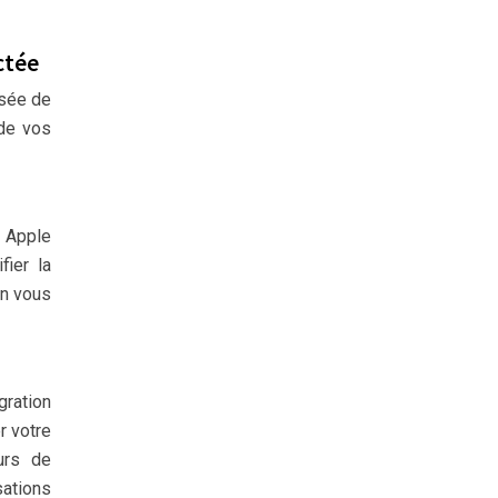
ctée
isée de
 de vos
 Apple
ier la
on vous
gration
r votre
urs de
sations