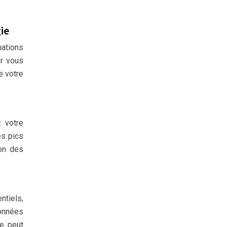
ie
mations
er vous
e votre
z votre
es pics
ion des
ntiels,
données
e peut