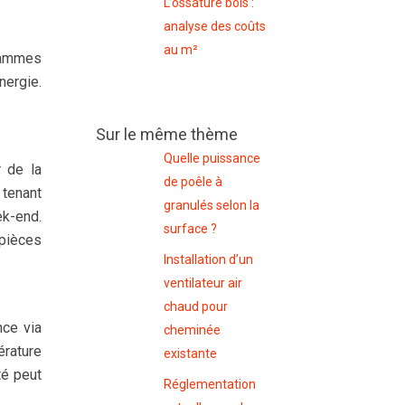
L’ossature bois :
analyse des coûts
au m²
grammes
nergie.
Sur le même thème
Quelle puissance
 de la
de poêle à
 tenant
granulés selon la
ek-end.
surface ?
 pièces
Installation d’un
ventilateur air
chaud pour
nce via
cheminée
érature
existante
té peut
Réglementation