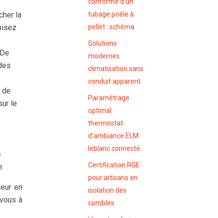
conforme d’un
cher la
tubage poêle à
misez
pellet : schéma
Solutions
 De
modernes
 des
climatisation sans
conduit apparent
r de
Paramétrage
sur le
optimal
thermostat
d’ambiance ELM
leblanc connecté
s
Certification RGE
e.
pour artisans en
teur en
isolation des
-vous à
combles