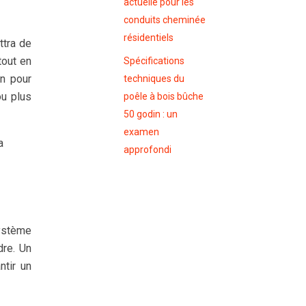
actuelle pour les
conduits cheminée
résidentiels
ttra de
tout en
Spécifications
on pour
techniques du
ou plus
poêle à bois bûche
50 godin : un
examen
a
approfondi
système
dre. Un
ntir un