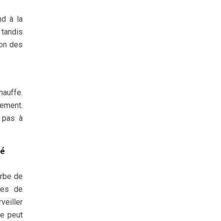
nd à la
 tandis
ion des
hauffe.
gement.
 pas à
té
urbe de
des de
eiller
ue peut