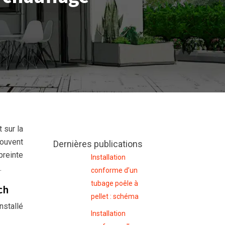
 sur la
souvent
Dernières publications
reinte
Installation
.
conforme d’un
tubage poêle à
ch
pellet : schéma
nstallé
Installation