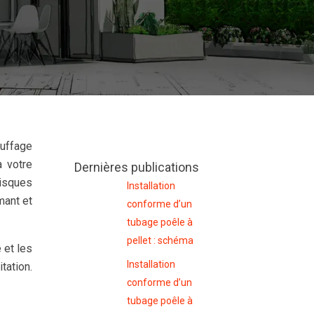
auffage
 votre
Dernières publications
risques
Installation
mant et
conforme d’un
tubage poêle à
pellet : schéma
 et les
Installation
tation.
conforme d’un
tubage poêle à