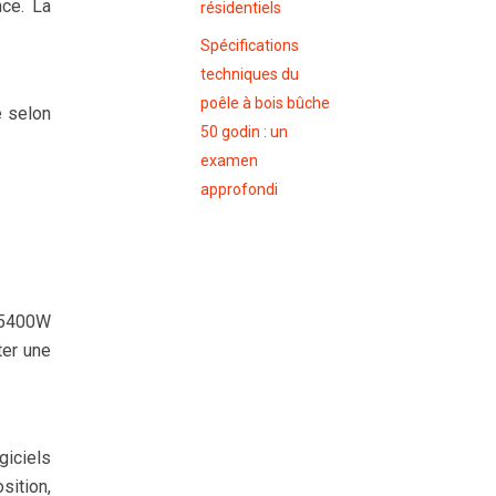
nce. La
résidentiels
Spécifications
techniques du
poêle à bois bûche
e selon
50 godin : un
examen
approfondi
 5400W
ter une
iciels
sition,