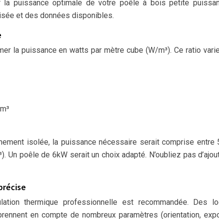
 la puissance optimale de votre poêle à bois petite puissa
lisée et des données disponibles.
e
er la puissance en watts par mètre cube (W/m³). Ce ratio vari
/m³
ement isolée, la puissance nécessaire serait comprise entre
Un poêle de 6kW serait un choix adapté. N’oubliez pas d’ajou
précise
lation thermique professionnelle est recommandée. Des log
 prennent en compte de nombreux paramètres (orientation, expo