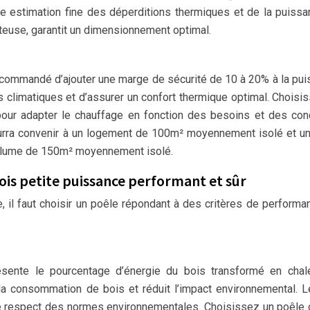
une estimation fine des déperditions thermiques et de la puiss
teuse, garantit un dimensionnement optimal.
t recommandé d’ajouter une marge de sécurité de 10 à 20% à la pu
us climatiques et d’assurer un confort thermique optimal. Choisi
pour adapter le chauffage en fonction des besoins et des con
ourra convenir à un logement de 100m² moyennement isolé et u
volume de 150m² moyennement isolé.
bois petite puissance performant et sûr
 il faut choisir un poêle répondant à des critères de performa
résente le pourcentage d’énergie du bois transformé en chal
a consommation de bois et réduit l’impact environnemental. L
e respect des normes environnementales. Choisissez un poêle c