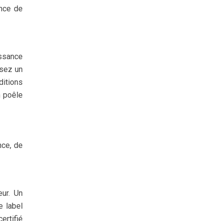
ance de
issance
ssez un
ditions
n poêle
nce, de
eur. Un
e label
ertifié