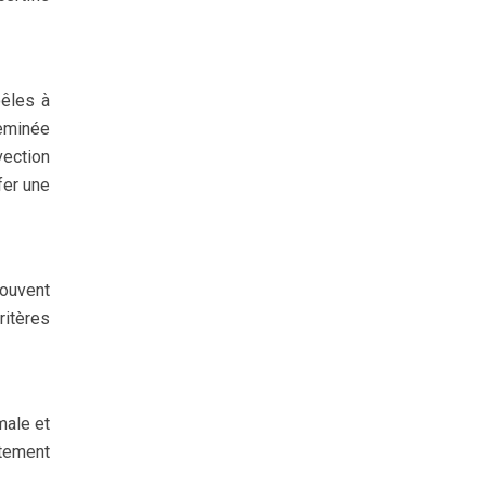
oêles à
eminée
vection
fer une
souvent
ritères
male et
rtement