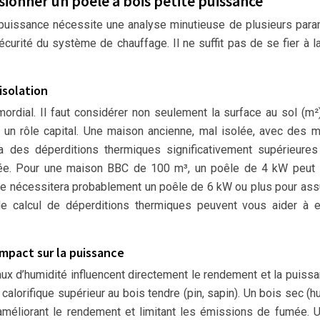
onner un poêle à bois petite puissance
puissance nécessite une analyse minutieuse de plusieurs par
écurité du système de chauffage. Il ne suffit pas de se fier à l
isolation
ordial. Il faut considérer non seulement la surface au sol (m²
ue un rôle capital. Une maison ancienne, mal isolée, avec des 
ra des déperditions thermiques significativement supérieure
e. Pour une maison BBC de 100 m³, un poêle de 4 kW peut su
 nécessitera probablement un poêle de 6 kW ou plus pour ass
 de calcul de déperditions thermiques peuvent vous aider à 
impact sur la puissance
taux d’humidité influencent directement le rendement et la puiss
 calorifique supérieur au bois tendre (pin, sapin). Un bois sec (h
 améliorant le rendement et limitant les émissions de fumée. 