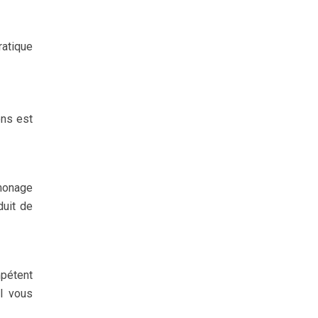
ratique
ons est
amonage
duit de
mpétent
Il vous