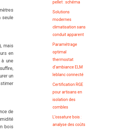
pellet : schéma
amètres
Solutions
a seule
modernes
climatisation sans
conduit apparent
Paramétrage
), mais
optimal
murs en
thermostat
s à une
d’ambiance ELM
ffire,
leblanc connecté
urer un
estimer
Certification RGE
pour artisans en
isolation des
combles
ance de
L’ossature bois :
umidité
analyse des coûts
Un bois