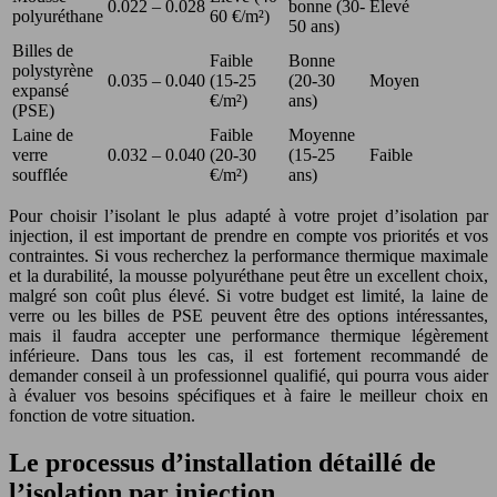
0.022 – 0.028
bonne (30-
Élevé
polyuréthane
60 €/m²)
50 ans)
Billes de
Faible
Bonne
polystyrène
0.035 – 0.040
(15-25
(20-30
Moyen
expansé
€/m²)
ans)
(PSE)
Laine de
Faible
Moyenne
verre
0.032 – 0.040
(20-30
(15-25
Faible
soufflée
€/m²)
ans)
Pour choisir l’isolant le plus adapté à votre projet d’isolation par
injection, il est important de prendre en compte vos priorités et vos
contraintes. Si vous recherchez la performance thermique maximale
et la durabilité, la mousse polyuréthane peut être un excellent choix,
malgré son coût plus élevé. Si votre budget est limité, la laine de
verre ou les billes de PSE peuvent être des options intéressantes,
mais il faudra accepter une performance thermique légèrement
inférieure. Dans tous les cas, il est fortement recommandé de
demander conseil à un professionnel qualifié, qui pourra vous aider
à évaluer vos besoins spécifiques et à faire le meilleur choix en
fonction de votre situation.
Le processus d’installation détaillé de
l’isolation par injection