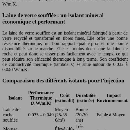
W/m.K.
Laine de verre soufflée : un isolant minéral
économique et performant
La laine de verre soufflée est un isolant minéral fabriqué à partir de
verre recyclé et transformé en fibres fines. Elle offre une bonne
résistance thermique, un bon rapport qualité-prix et une bonne
disponibilité sur le marché. Elle est moins dense que la laine de
roche et peut donc se tasser plus facilement avec le temps, ce qui
peut réduire son efficacité thermique à long terme. Son coefficient
de conductivité thermique (lambda λ) se situe autour de 0,032 à
0,040 W/m.K.
Comparaison des différents isolants pour l’injection
Performance
Coût
Durabilité
Impact
Isolant
Thermique
(estimatif)
(estimée)
Environnementa
(λ W/m.K)
Laine de
Moyen
Bonne
roche
0.035 – 0.040
(25-35
(20-30
Faible à Moyen
soufflée
€/m²)
ans)
Très
Mousse
Élevé (40-