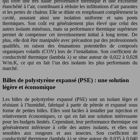
qui offre une très haute performance thermique et une excellente
étanchéité à l’air, contribuant à réduire les infiltrations d’air parasites
et les pertes de chaleur. Elle se dilate en remplissant complètement la
cavité, assurant ainsi une isolation uniforme et sans ponts
thermiques. Son coût est généralement plus élevé que celui des
autres isolants minéraux, mais sa performance thermique supérieure
permet de compenser cet investissement initial à long terme. De
plus, elle doit être manipulée avec précaution par des professionnels
qualifiés, en raison des émanations potentielles de composés
organiques volatils (COV) lors de l’installation. Son coefficient de
conductivité thermique (lambda λ) se situe autour de 0,022 à 0,028
W/m.K, ce qui en fait l’un des isolants les plus performants du
marché.
Billes de polystyrène expansé (PSE) : une solution
légère et économique
Les billes de polystyrène expansé (PSE) sont un isolant léger et
résistant à l’humidité, fabriqué à partir de pétrole et expansé sous
forme de petites billes. Elles sont faciles à installer par injection et
relativement économiques, ce qui en fait une solution intéressante
pour les budgets limités. Cependant, leur performance thermique est
généralement inférieure à celle des autres isolants, et elles sont
sensibles aux rongeurs et aux insectes. Son coefficient de
conductivité thermique (lambda λ) se situe autour de 0,035 à 0,040