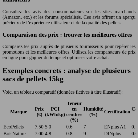
Consultez les avis des consommateurs sur les sites marchands
(Amazon, etc.) et les forums spécialisés. Ces avis offrent un aperçu
précieux de l’expérience utilisateur et de la qualité des pellets.
Comparaison des prix : trouver les meilleures offres
Comparez les prix auprès de plusieurs fournisseurs pour repérer les
promotions et les meilleures offres. Utilisez les comparateurs de prix
en ligne pour gagner du temps et optimiser votre achat.
Exemples concrets : analyse de plusieurs
sacs de pellets 15kg
Voici un tableau comparatif (données fictives à titre illustratif):
Teneur
Prix
PCI
en
Humidité
Co
Marque
Certification
(€)
(kWh/kg)
cendres
(%)
(%)
EcoPellets
7.50
5.0
0.6
7
ENplus A1
0.1
BoisNature
7.00
4.8
0.8
9
DINplus
0.