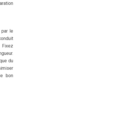
aration
 par le
conduit
. Fixez
ngueur.
ique du
nimiser
le bon