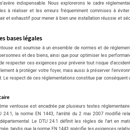
s’avère indispensable. Nous explorerons le cadre réglementai
trôles à réaliser et les erreurs fréquemment commises à éviter
clair et exhaustif pour mener à bien une installation réussie et sé
es bases légales
t ventouse est soumise à un ensemble de normes et de réglemen
 personnes et des biens, ainsi que pour optimiser les performa
et de respecter ces exigences pour prévenir tout risque d’acciden
ement à protéger votre foyer, mais aussi à préserver l’enviro
t. Le respect de ces réglementations constitue par conséquent 
aire
tème ventouse est encadrée par plusieurs textes réglementaire
U 24.1, la norme EN 1443, l’arrêté du 2 mai 2007 modifié rela
départemental. Le DTU 24.1 définit les règles de l’art en mat
umée, tandis que la norme EN 1443 spécifie les exigences relati