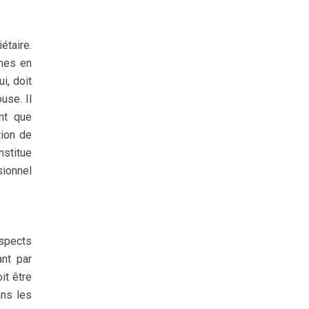
étaire.
rmes en
ui, doit
use. Il
nt que
tion de
nstitue
sionnel
aspects
ant par
it être
ans les