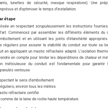
ants, lunettes de sécurité, masque respiratoire). Une prép
prévus et d’optimiser le temps d’installation.
par étape
éalisée en respectant scrupuleusement les instructions fournies
 l’art. Commencez par assembler les différents éléments du 
mboîtement et en utilisant les joints d’étanchéité appropriés
es réguliers pour assurer la stabilité du conduit sur toute sa lo
it en appliquant un mastic réfractaire adapté. L’isolation therm
rendre en compte pour limiter les déperditions de chaleur et mi
ion méticuleuse du conduit est fondamentale pour garantir 
 granulés ventouse.
spectant le sens d’emboîtement.
 réguliers, environ tous les mètres.
tic réfractaire certifié.
, comme de la laine de roche haute température.