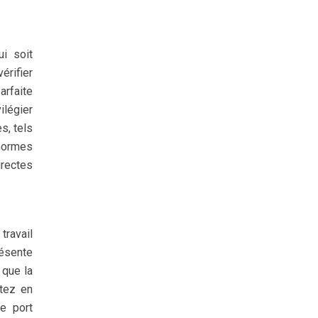
ui soit
rifier
arfaite
ilégier
s, tels
 normes
irectes
travail
résente
 que la
ttez en
e port