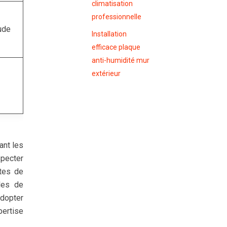
climatisation
professionnelle
ude
Installation
efficace plaque
anti-humidité mur
extérieur
ant les
specter
ites de
les de
adopter
pertise