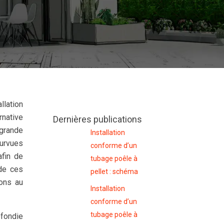
llation
rnative
Dernières publications
 grande
Installation
ourvues
conforme d’un
afin de
tubage poêle à
 de ces
pellet : schéma
ions au
Installation
conforme d’un
tubage poêle à
ofondie