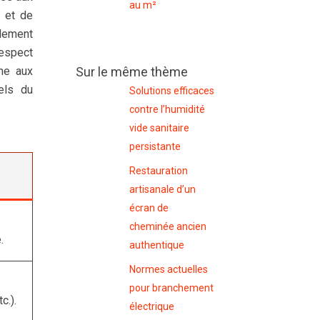
au m²
n et de
glement
respect
me aux
Sur le même thème
iels du
Solutions efficaces
contre l’humidité
vide sanitaire
persistante
Restauration
artisanale d’un
écran de
cheminée ancien
.
authentique
Normes actuelles
pour branchement
c.).
électrique