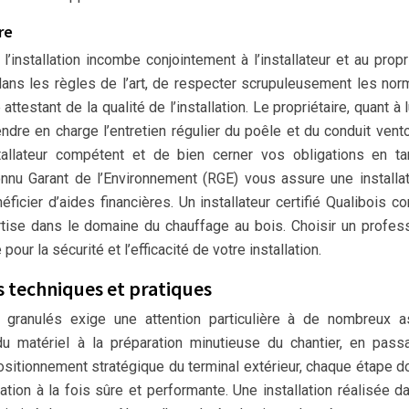
re
’installation incombe conjointement à l’installateur et au propri
x dans les règles de l’art, de respecter scrupuleusement les no
attestant de la qualité de l’installation. Le propriétaire, quant à l
endre en charge l’entretien régulier du poêle et du conduit vento
tallateur compétent et de bien cerner vos obligations en ta
onnu Garant de l’Environnement (RGE) vous assure une installa
icier d’aides financières. Un installateur certifié Qualibois co
ise dans le domaine du chauffage au bois. Choisir un profes
our la sécurité et l’efficacité de votre installation.
ts techniques et pratiques
 à granulés exige une attention particulière à de nombreux 
du matériel à la préparation minutieuse du chantier, en pass
positionnement stratégique du terminal extérieur, chaque étape do
ation à la fois sûre et performante. Une installation réalisée d