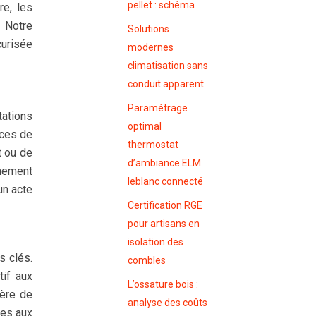
pellet : schéma
re, les
. Notre
Solutions
curisée
modernes
climatisation sans
conduit apparent
Paramétrage
tations
optimal
nces de
thermostat
t ou de
d’ambiance ELM
nnement
leblanc connecté
un acte
Certification RGE
pour artisans en
isolation des
s clés.
combles
tif aux
L’ossature bois :
ière de
analyse des coûts
ves aux